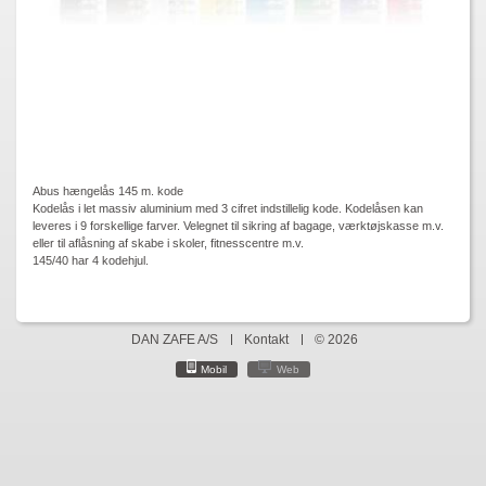
Abus hængelås 145 m. kode
Kodelås i let massiv aluminium med 3 cifret indstillelig kode. Kodelåsen kan
leveres i 9 forskellige farver. Velegnet til sikring af bagage, værktøjskasse m.v.
eller til aflåsning af skabe i skoler, fitnesscentre m.v.
145/40 har 4 kodehjul.
DAN ZAFE A/S
Kontakt
© 2026
Mobil
Web