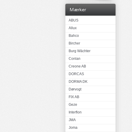
Mærker
ABUS
Allux
Bahco
Bircher
Burg Wächter
Conlan
Creone AB
DORCAS
DORMA DK
Dørvogt
FIX AB
Geze
Interflon
JMA
Joma