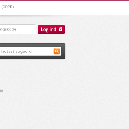
ik (GDPR)
id