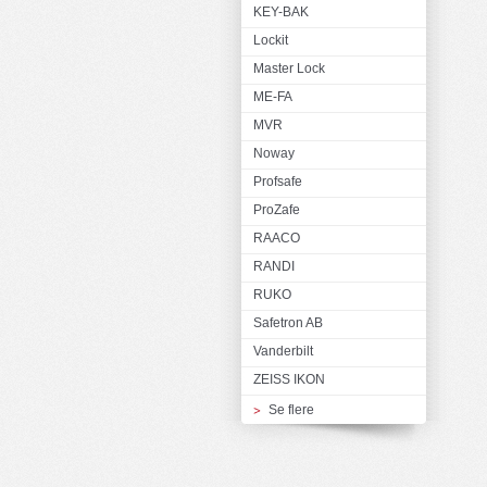
KEY-BAK
Lockit
Master Lock
ME-FA
MVR
Noway
Profsafe
ProZafe
RAACO
RANDI
RUKO
Safetron AB
Vanderbilt
ZEISS IKON
Se flere