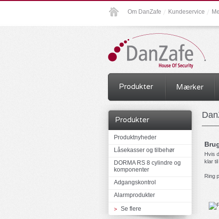
Om DanZafe
Kundeservice
Me
Produkter
Mærker
DanZ
Produkter
Produktnyheder
Brug
Låsekasser og tilbehør
Hvis d
klar ti
DORMA RS 8 cylindre og
komponenter
Ring 
Adgangskontrol
Alarmprodukter
Se flere