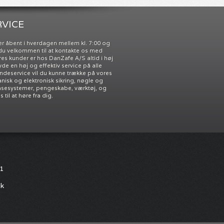
VICE
r åbent i hverdagen mellem kl. 7:00 og
r du velkommen til at kontakte os med
res kunder er hos DanZafe A/S altid i høj
 yde en høj og effektiv service på alle
undeservice vil du kunne trække på vores
nisk og elektronisk sikring, nøgle og
åsesystemer, pengeskabe, værktøj, og
til at høre fra dig.
11
dk