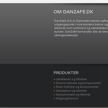
OM DANZAFE.DK
DanZafe A/S er Danmarks største uafh
udgangspunkt i vore kunders behov og ø
løbende vort sortiment og værdiskabend
kunder. DanZafe forhandler alle de ken
sikringsmarkedet.
PRODUKTER
Låsekasser og tilbehør
Dorma Cylindre og komponenter
Ruko Cylindre og komponenter
Dørlukkere og tilbehør
Dørautomatik og tilbehør
Adgangskontrol