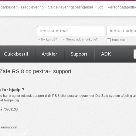
darbejder
Fragt/levering
Salgs-/leveringsbetingelser
Job
Persondatapolit
Husk mig
Quickbestil
Artikler
Support
ADK
afe RS 8 og pextra+ support
 for hjælp ?
u har brug for teknisk support til dit RS 8 eller pextra+ system er DanZafe system afdeling alt
l at hjælpe dig.
på 73709133
Fjernsupport