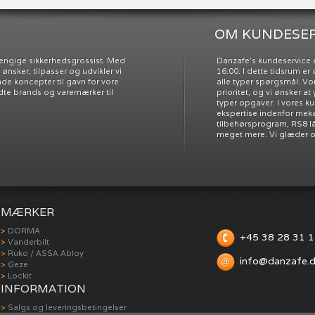
OM KUNDESER
ængige sikkerhedsgrossist. Med
Danzafe’s kundeservice e
nsker, tilpasser og udvikler vi
16:00. I dette tidsrum e
e koncepter til gavn for vore
alle typer spørgsmål. Vo
dte brands og varemærker til
prioritet, og vi ønsker at
typer opgaver. I vores k
ekspertise indenfor meka
tilbehørsprogram, RS8 l
meget mere. Vi glæder os 
MÆRKER
DORMA
+45 38 28 31 
Vanderbilt
Ruko / ASSA Abloy
info@danzafe.
Geze
Lockit
INFORMATION
Salgs og leveringsbetingelser