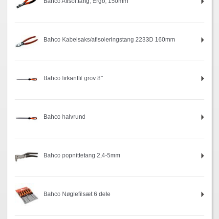
Bahco Afisol.tang, Ergo, 150mm
Bahco Kabelsaks/afisoleringstang 2233D 160mm
Bahco firkantfil grov 8"
Bahco halvrund
Bahco popnittetang 2,4-5mm
Bahco Nøglefilsæt 6 dele