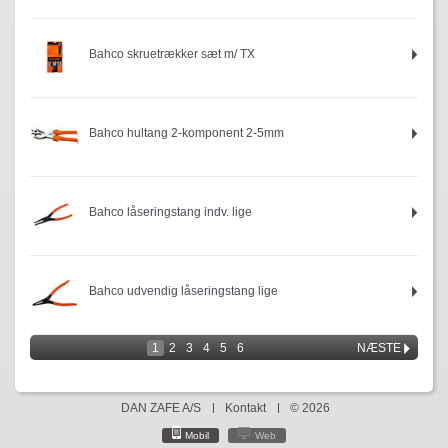
Bahco skruetrækker sæt m/ TX
Bahco hultang 2-komponent 2-5mm
Bahco låseringstang indv. lige
Bahco udvendig låseringstang lige
1
2
3
4
5
6
NÆSTE
DAN ZAFE A/S
Kontakt
© 2026
Mobil
Web