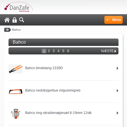
Menu
Bahco
Bahco
1
2
3
4
5
6
NÆSTE
Bahco bindetang 2339D
Bahco nedstrygerbue m/gummigreb
Bahco ring-skraldenøglesæt 8-19mm 12stk