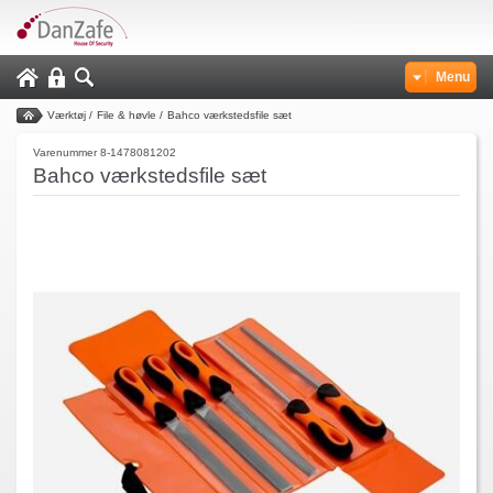
Menu
Værktøj
/
File & høvle
/
Bahco værkstedsfile sæt
Varenummer 8-1478081202
Bahco værkstedsfile sæt