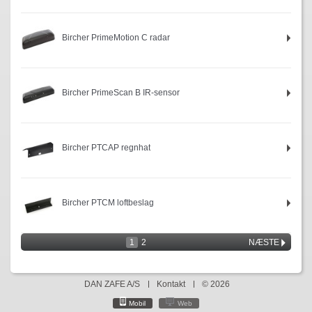
Bircher PrimeMotion C radar
Bircher PrimeScan B IR-sensor
Bircher PTCAP regnhat
Bircher PTCM loftbeslag
1
2
NÆSTE
DAN ZAFE A/S
Kontakt
© 2026
Mobil
Web