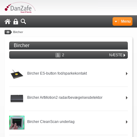
Menu
Bircher
Bircher
1
2
NÆSTE
Bircher ES-button fod/sparkekontakt
Bircher ArtMotion2 radar/bevægelsesdetektor
Bircher CleanScan underlag