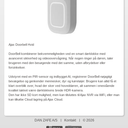
Ajax Doorbell Hvid
DoorBell kombinerer bekvemmeligheden ved en smart dørklokke med
avanceret sikkerhed og videoovervågning. Når nogen ringer på døren, taler
brugeren med den besøgende med det samme, uden afbrydelser eller
forsinkelser.
Udstyret med en PIR-sensor og indbygget AI, registrerer DoorBell nøjagtigt
bevægelse og genkender mennesker, dyr og køretøjer. Brugere kan altid få et
klart overblik over, hvad der sker ved hoveddøren, alt sammen i enestående
kvalitet takket være dørklokkens brede HDR-kamera.
Den har ikke SD kort mulighed, men kan tilsluttes til Ajax NVR via WiFi, eller man
kan tilkøbe Cloud lagring på Ajax Cloud.
DAN ZAFE A/S
Kontakt
© 2026