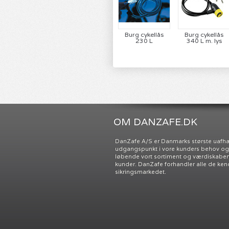
Burg cykellås
Burg cykellås
230 L
340 L m. lys
OM DANZAFE.DK
DanZafe A/S er Danmarks største uafh
udgangspunkt i vore kunders behov og ø
løbende vort sortiment og værdiskabend
kunder. DanZafe forhandler alle de ken
sikringsmarkedet.