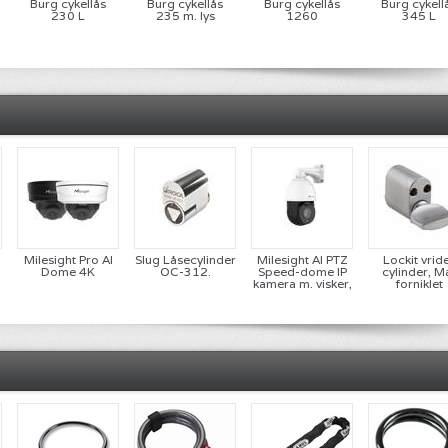
Burg cykellås
Burg cykellås
Burg cykellås
Burg cykell
230 L
235 m. lys
1260
345 L
Milesight Pro AI
Slug Låsecylinder
Milesight AI PTZ
Lockit vrid
Dome 4K
OC-312.
Speed-dome IP
cylinder, M
kamera m. visker,
forniklet
30X zoom