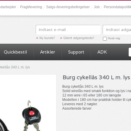
darbejder
Fragt/levering
Salgs-/leveringsbetingelser
Job
Persondatapolit
Husk mig
Quickbestil
Artikler
Support
ADK
kellås 340 L m. lys
Burg cykellås 340 L m. lys
Burg cykellås 340 L m. lys
Solid wirelås med smæk funktion og lys i n
12 mm wire i 65 eller 180 cm længde
Modellen i 180 cm har praktisk holder til cy
Leveres med 2 nøgler.
Assorterede farver