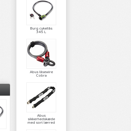
Burg cykellås
345 L
Abus låsewire
Cobra
Abus
sikkerhedskæde
med sort lærred