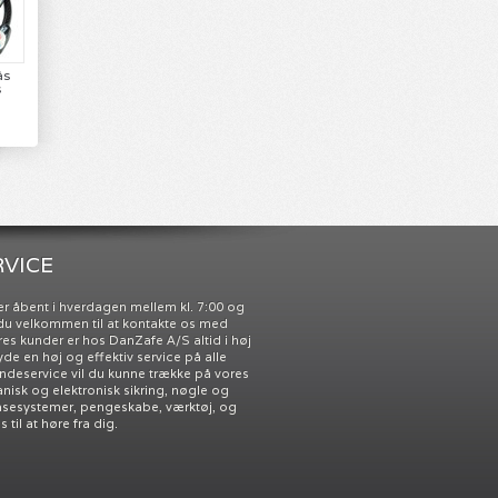
ås
s
VICE
r åbent i hverdagen mellem kl. 7:00 og
r du velkommen til at kontakte os med
res kunder er hos DanZafe A/S altid i høj
 yde en høj og effektiv service på alle
undeservice vil du kunne trække på vores
nisk og elektronisk sikring, nøgle og
åsesystemer, pengeskabe, værktøj, og
til at høre fra dig.