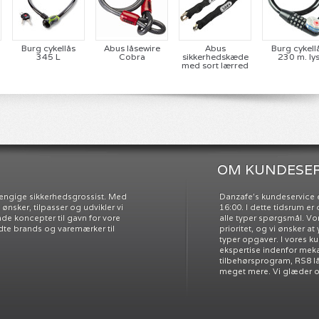
Burg cykellås
Abus låsewire
Abus
Burg cykell
345 L
Cobra
sikkerhedskæde
230 m. ly
med sort lærred
OM KUNDESER
ængige sikkerhedsgrossist. Med
Danzafe’s kundeservice e
nsker, tilpasser og udvikler vi
16:00. I dette tidsrum e
e koncepter til gavn for vore
alle typer spørgsmål. Vo
dte brands og varemærker til
prioritet, og vi ønsker at
typer opgaver. I vores k
ekspertise indenfor meka
tilbehørsprogram, RS8 l
meget mere. Vi glæder os 