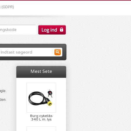
ik (GDPR)
Mest Sete
øgle.
klen.
Burg cykellås
340 L m. lys