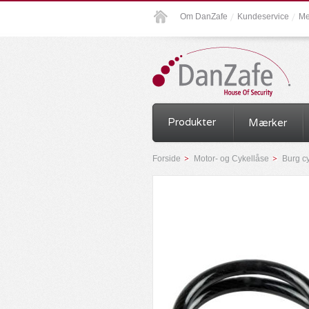
Om DanZafe
Kundeservice
Me
Produkter
Mærker
Forside
Motor- og Cykellåse
Burg cy