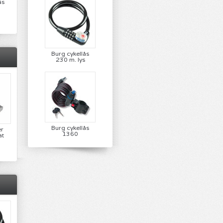
ås
Burg cykellås
230 m. lys
Burg cykellås
er
1360
at