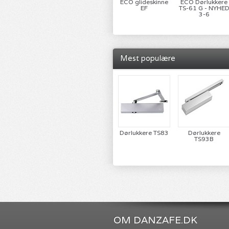
ECO glideskinne
ECO Dørlukkere
EF
TS-61 G - NYHE
3-6
Mest populære
Dørlukkere TS83
Dørlukkere
TS93B
OM DANZAFE.DK