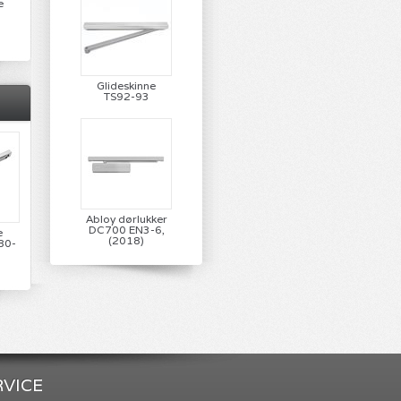
e
Glideskinne
TS92-93
Abloy dørlukker
DC700 EN3-6,
e
(2018)
80-
VICE