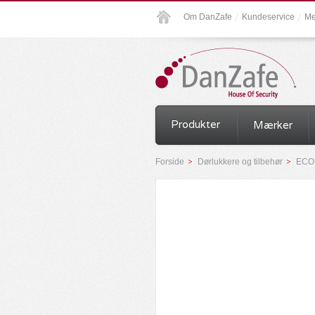
Om DanZafe
Kundeservice
Me
Produkter
Mærker
Forside
Dørlukkere og tilbehør
ECO 