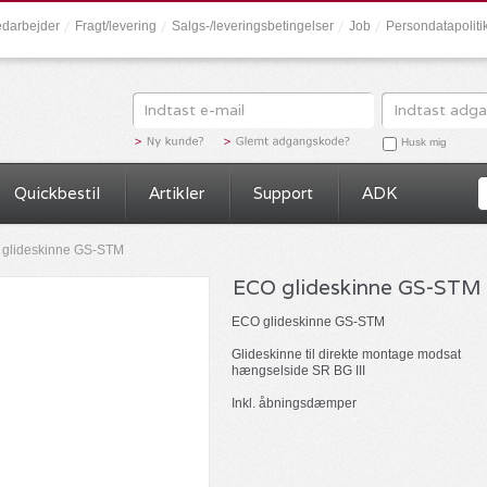
darbejder
Fragt/levering
Salgs-/leveringsbetingelser
Job
Persondatapolit
Husk mig
Quickbestil
Artikler
Support
ADK
glideskinne GS-STM
ECO glideskinne GS-STM
ECO glideskinne GS-STM
Glideskinne til direkte montage modsat
hængselside SR BG III
Inkl. åbningsdæmper