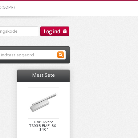
ik (GDPR)
Mest Sete
Dørlukkere
TS93B EMF, 80-
140°