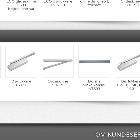
ECO glideskinne
ECO dørlukkere
d line dørgreb L
Glideskinn
D
GS-H
TS-62 B
formet
TS92-93
højdejusterbar
Dørlukkere
Glideskinne
Dorma
Dørlukker
TS93G
TS92-93
vinkelkonsol
TS93B EMF, 
t/TS93
140°
OM KUNDESER