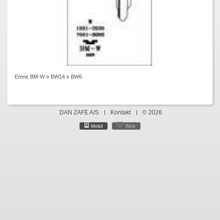
Emne BM-W ¤ BW14 ¤ BW6
DAN ZAFE A/S
Kontakt
© 2026
Mobil
Web