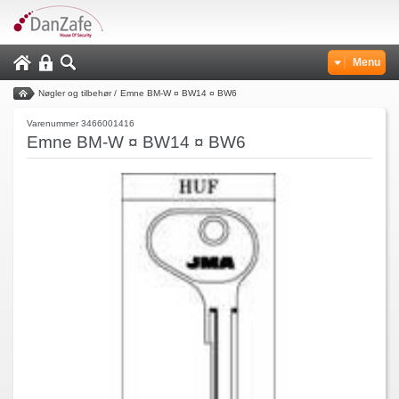
Menu
Nøgler og tilbehør
/
Emne BM-W ¤ BW14 ¤ BW6
Varenummer 3466001416
Emne BM-W ¤ BW14 ¤ BW6