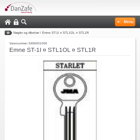
Menu
Nøgler og tilbehør
/
Emne ST-1I ¤ STL1OL ¤ STL1R
Varenummer 3466001006
Emne ST-1I ¤ STL1OL ¤ STL1R