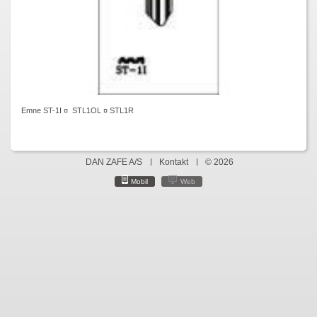
Emne ST-1I ¤ STL1OL ¤ STL1R
DAN ZAFE A/S
Kontakt
© 2026
Mobil
Web