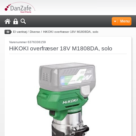
Menu
El værktøj
/
Diverse
/
HiKOKI overfræser 18V M1808DA, solo
Varenummer 6376336159
HiKOKI overfræser 18V M1808DA, solo