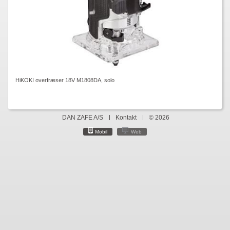
HiKOKI overfræser 18V M1808DA, solo
DAN ZAFE A/S
Kontakt
© 2026
Mobil
Web