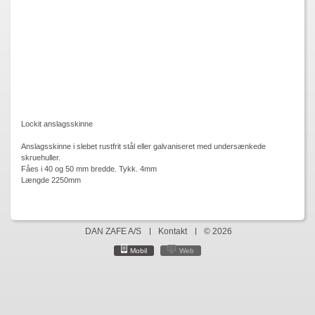
Lockit anslagsskinne
Anslagsskinne i slebet rustfrit stål eller galvaniseret med undersænkede
skruehuller.
Fåes i 40 og 50 mm bredde. Tykk. 4mm
Længde 2250mm
DAN ZAFE A/S
Kontakt
© 2026
Mobil
Web