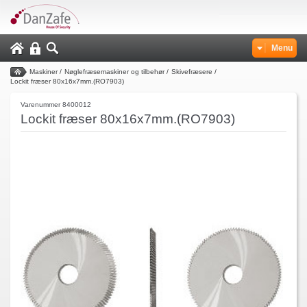
Menu
Maskiner
/
Nøglefræsemaskiner og tilbehør
/
Skivefræsere
/
Lockit fræser 80x16x7mm.(RO7903)
Varenummer 8400012
Lockit fræser 80x16x7mm.(RO7903)