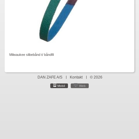
Milwaukee slibebånd t/ båndfil
DAN ZAFE A/S
Kontakt
© 2026
Mobil
Web