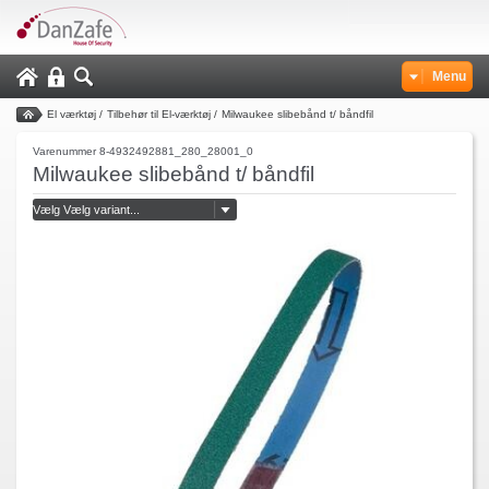
Menu
El værktøj
/
Tilbehør til El-værktøj
/
Milwaukee slibebånd t/ båndfil
Varenummer 8-4932492881_280_28001_0
Milwaukee slibebånd t/ båndfil