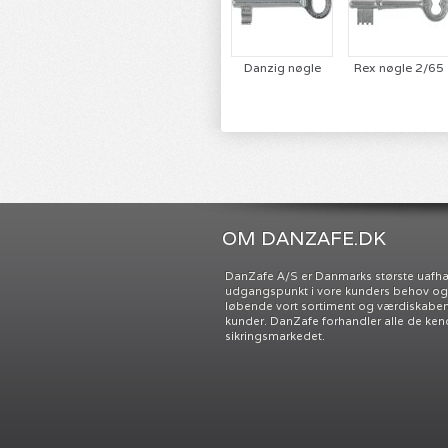
Danzig nøgle
Rex nøgle 2/65
OM DANZAFE.DK
DanZafe A/S er Danmarks største uafh
udgangspunkt i vore kunders behov og ø
løbende vort sortiment og værdiskabend
kunder. DanZafe forhandler alle de ken
sikringsmarkedet.