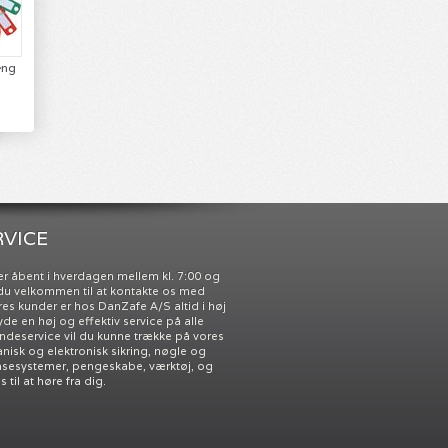
æng
VICE
r åbent i hverdagen mellem kl. 7:00 og
r du velkommen til at kontakte os med
res kunder er hos DanZafe A/S altid i høj
 yde en høj og effektiv service på alle
undeservice vil du kunne trække på vores
nisk og elektronisk sikring, nøgle og
åsesystemer, pengeskabe, værktøj, og
til at høre fra dig.