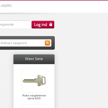
ik (GDPR)
Mest Sete
Ruko nøgleemne
serie 600