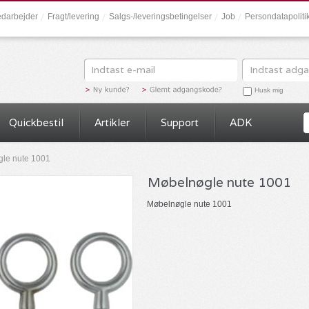
darbejder
Fragt/levering
Salgs-/leveringsbetingelser
Job
Persondatapolit
Husk mig
Quickbestil
Artikler
Support
ADK
le nute 1001
Møbelnøgle nute 1001
Møbelnøgle nute 1001