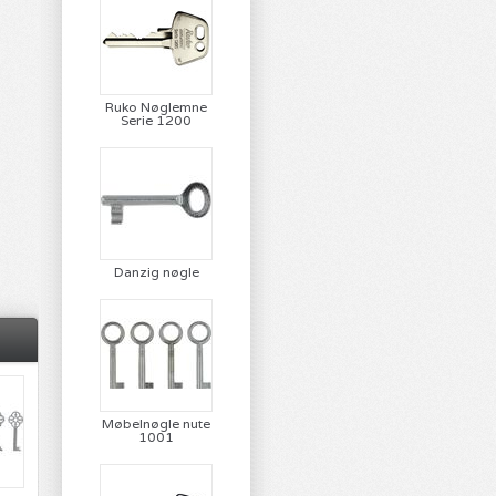
Ruko Nøglemne
Serie 1200
Danzig nøgle
Møbelnøgle nute
1001