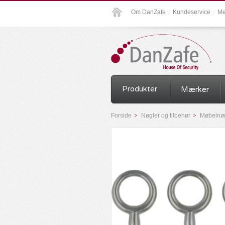
Om DanZafe
Kundeservice
Me
Produkter
Mærker
Forside
Nøgler og tilbehør
Møbelnøg