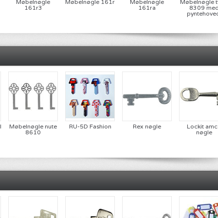
Møbelnøgle
Møbelnøgle 161r
Møbelnøgle
Møbelnøgle 
161r3
161ra
8309 me
pyntehove
le
Møbelnøgle nute
RU-5D Fashion
Rex nøgle
Lockit amc
8610
nøgle