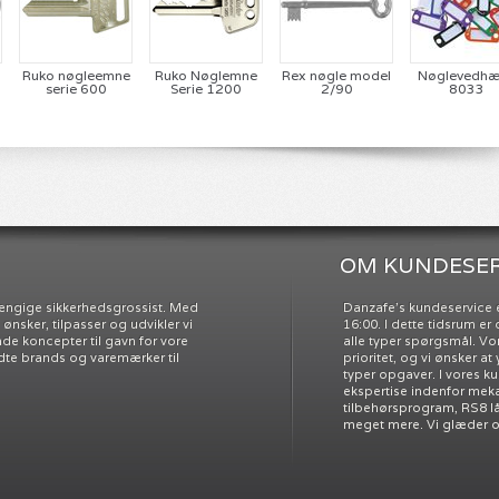
Ruko nøgleemne
Ruko Nøglemne
Rex nøgle model
Nøglevedh
serie 600
Serie 1200
2/90
8033
OM KUNDESER
ængige sikkerhedsgrossist. Med
Danzafe’s kundeservice e
nsker, tilpasser og udvikler vi
16:00. I dette tidsrum e
e koncepter til gavn for vore
alle typer spørgsmål. Vo
dte brands og varemærker til
prioritet, og vi ønsker at
typer opgaver. I vores k
ekspertise indenfor meka
tilbehørsprogram, RS8 l
meget mere. Vi glæder os 