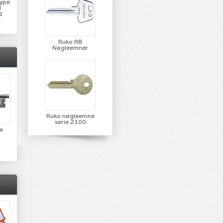
type
d
d.
Ruko RB
Nøgleemner
Ruko nøgleemne
serie 2100
a