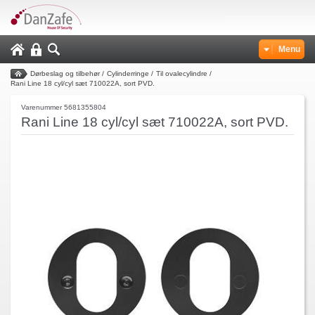
Menu
Dørbeslag og tilbehør
/
Cylinderringe
/
Til ovalecylindre
/
Rani Line 18 cyl/cyl sæt 710022A, sort PVD.
Varenummer 5681355804
Rani Line 18 cyl/cyl sæt 710022A, sort PVD.