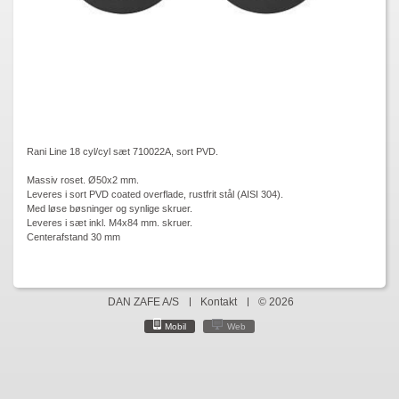
Rani Line 18 cyl/cyl sæt 710022A, sort PVD.
Massiv roset. Ø50x2 mm.
Leveres i sort PVD coated overflade, rustfrit stål (AISI 304).
Med løse bøsninger og synlige skruer.
Leveres i sæt inkl. M4x84 mm. skruer.
Centerafstand 30 mm
DAN ZAFE A/S
Kontakt
© 2026
Mobil
Web