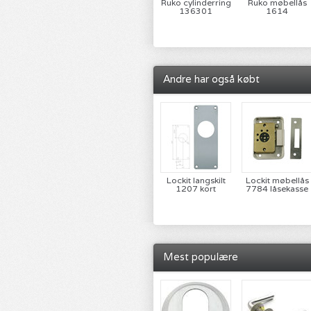
Ruko cylinderring
Ruko møbellås
136301
1614
Andre har også købt
Lockit langskilt
Lockit møbellås
1207 kort
7784 låsekasse
Mest populære