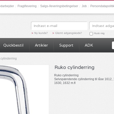
darbejder
Fragt/levering
Salgs-/leveringsbetingelser
Job
Persondatapolit
Husk mig
Quickbestil
Artikler
Support
ADK
cylinderring
Ruko cylinderring
Ruko cylinderring
Selvspændende cylinderring til låse 1612,
1630, 1632 m.fl