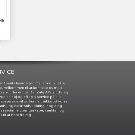
ilt
VICE
r åbent i hverdagen mellem kl. 7:00 og
r du velkommen til at kontakte os med
res kunder er hos DanZafe A/S altid i høj
 yde en høj og effektiv service på alle
undeservice vil du kunne trække på vores
nisk og elektronisk sikring, nøgle og
åsesystemer, pengeskabe, værktøj, og
til at høre fra dig.