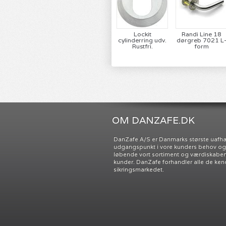
Lockit
Randi Line 18
cylinderring udv.
dørgreb 7021 L
Rustfri.
form
OM DANZAFE.DK
DanZafe A/S er Danmarks største uafh
udgangspunkt i vore kunders behov og ø
løbende vort sortiment og værdiskabend
kunder. DanZafe forhandler alle de ken
sikringsmarkedet.