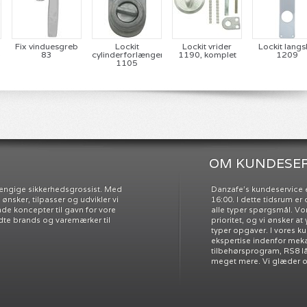
Fix vinduesgreb
Lockit
Lockit vrider
Lockit langsk
-
83
cylinderforlænger
1190, komplet
1209
1105
OM KUNDESER
ængige sikkerhedsgrossist. Med
Danzafe’s kundeservice e
nsker, tilpasser og udvikler vi
16:00. I dette tidsrum e
e koncepter til gavn for vore
alle typer spørgsmål. Vo
dte brands og varemærker til
prioritet, og vi ønsker at
typer opgaver. I vores k
ekspertise indenfor meka
tilbehørsprogram, RS8 l
meget mere. Vi glæder os 