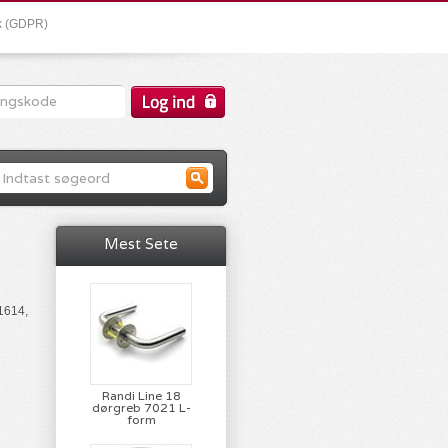
ik (GDPR)
Mest Sete
 1614,
Randi Line 18
dørgreb 7021 L-
form