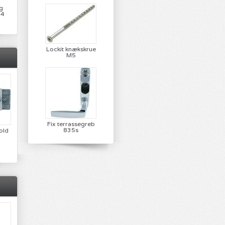
g
14
tfri
Lockit knækskrue
M5
Fix terrassegreb
835s
old