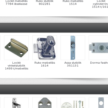
Lockit møbellås
Ruko slutblik
Ruko møbellås
Lockit
7784 låsekasse
802281
1514
cylinderrin
1514 t/16
møbellås - Rus
Lockit
Ruko møbellås
Assa slutblik
Dorma fasth
vinkelslutblik
1614
351131
1499 t/møbellås