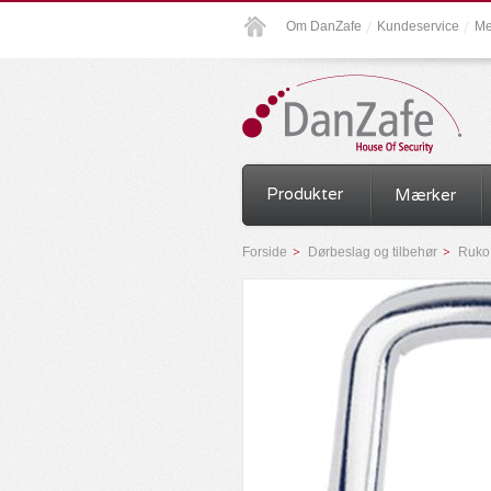
Om DanZafe
Kundeservice
Me
Produkter
Mærker
Forside
Dørbeslag og tilbehør
Ruko 