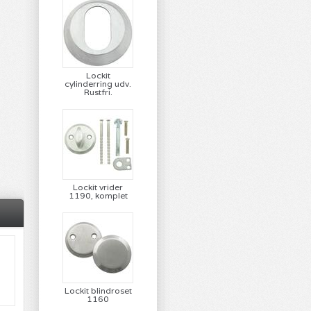
Lockit
cylinderring udv.
Rustfri.
Lockit vrider
1190, komplet
Lockit blindroset
1160