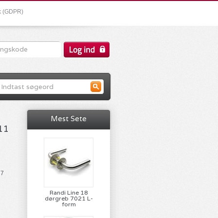
ik (GDPR)
Mest Sete
11
27
Randi Line 18
dørgreb 7021 L-
form