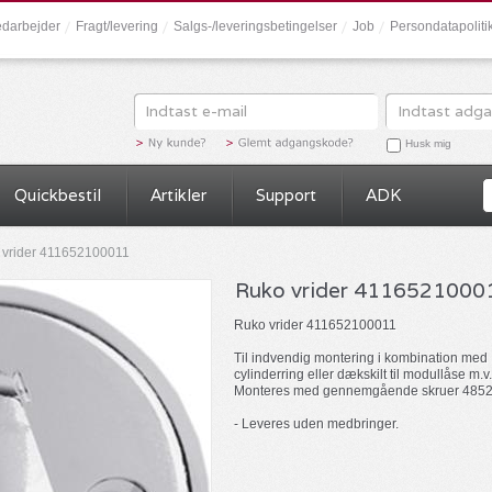
darbejder
Fragt/levering
Salgs-/leveringsbetingelser
Job
Persondatapolit
Husk mig
Quickbestil
Artikler
Support
ADK
 vrider 411652100011
Ruko vrider 4116521000
Ruko vrider 411652100011
Til indvendig montering i kombination med
cylinderring eller dækskilt til modullåse m.v.
Monteres med gennemgående skruer 485
- Leveres uden medbringer.