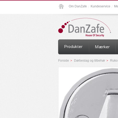
Om DanZafe
Kundeservice
Me
Produkter
Mærker
Forside
Dørbeslag og tilbehør
Ruko