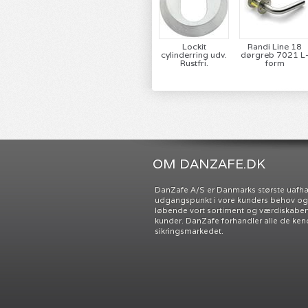
Lockit
Randi Line 18
cylinderring udv.
dørgreb 7021 L
Rustfri.
form
OM DANZAFE.DK
DanZafe A/S er Danmarks største uafh
udgangspunkt i vore kunders behov og ø
løbende vort sortiment og værdiskabend
kunder. DanZafe forhandler alle de ken
sikringsmarkedet.