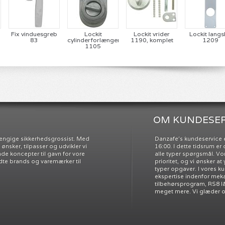
Fix vinduesgreb
Lockit
Lockit vrider
Lockit langsk
-
83
cylinderforlænger
1190, komplet
1209
1105
OM KUNDESER
ængige sikkerhedsgrossist. Med
Danzafe’s kundeservice e
nsker, tilpasser og udvikler vi
16:00. I dette tidsrum e
e koncepter til gavn for vore
alle typer spørgsmål. Vo
dte brands og varemærker til
prioritet, og vi ønsker at
typer opgaver. I vores k
ekspertise indenfor meka
tilbehørsprogram, RS8 l
meget mere. Vi glæder os 