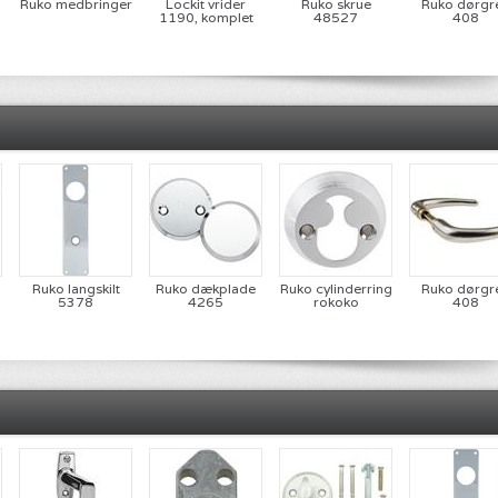
Ruko medbringer
Lockit vrider
Ruko skrue
Ruko dørgr
1190, komplet
48527
408
Ruko langskilt
Ruko dækplade
Ruko cylinderring
Ruko dørgr
5378
4265
rokoko
408