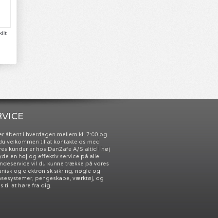
ilt
VICE
r åbent i hverdagen mellem kl. 7:00 og
r du velkommen til at kontakte os med
res kunder er hos DanZafe A/S altid i høj
 yde en høj og effektiv service på alle
undeservice vil du kunne trække på vores
nisk og elektronisk sikring, nøgle og
åsesystemer, pengeskabe, værktøj, og
til at høre fra dig.