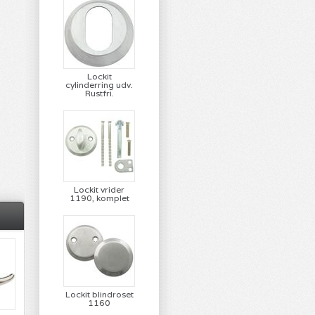
Lockit
cylinderring udv.
Rustfri.
Lockit vrider
1190, komplet
Lockit blindroset
1160