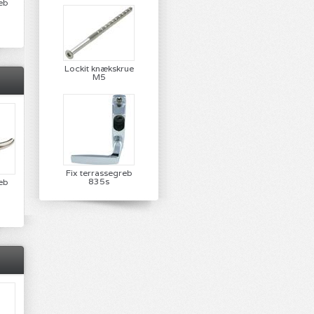
eb
Lockit knækskrue
M5
Fix terrassegreb
835s
eb