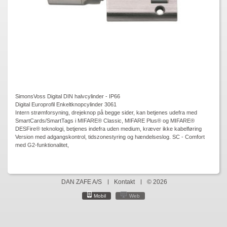
SimonsVoss Digital DIN halvcylinder - IP66
Digital Europrofil Enkeltknopcylinder 3061
Intern strømforsyning, drejeknop på begge sider, kan betjenes udefra med
SmartCards/SmartTags i MIFARE® Classic, MIFARE Plus® og MIFARE®
DESFire® teknologi, betjenes indefra uden medium, kræver ikke kabelføring
Version med adgangskontrol, tidszonestyring og hændelseslog. SC - Comfort
med G2-funktionalitet,
DAN ZAFE A/S
Kontakt
© 2026
Mobil
Web