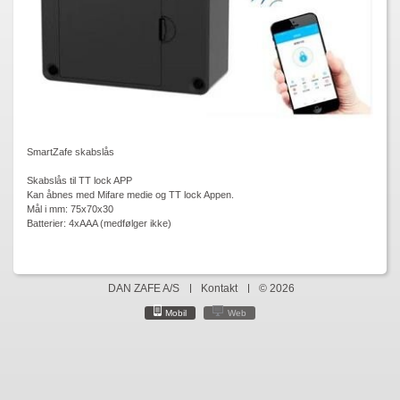
SmartZafe skabslås
Skabslås til TT lock APP
Kan åbnes med Mifare medie og TT lock Appen.
Mål i mm: 75x70x30
Batterier: 4xAAA (medfølger ikke)
DAN ZAFE A/S
Kontakt
© 2026
Mobil
Web