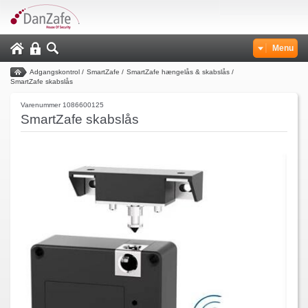
Menu
Adgangskontrol
/
SmartZafe
/
SmartZafe hængelås & skabslås
/
SmartZafe skabslås
Varenummer 1086600125
SmartZafe skabslås