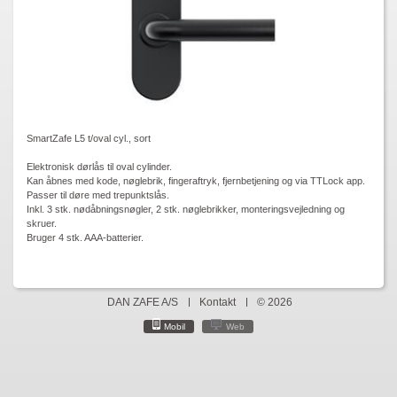
SmartZafe L5 t/oval cyl., sort
Elektronisk dørlås til oval cylinder.
Kan åbnes med kode, nøglebrik, fingeraftryk, fjernbetjening og via TTLock app.
Passer til døre med trepunktslås.
Inkl. 3 stk. nødåbningsnøgler, 2 stk. nøglebrikker, monteringsvejledning og
skruer.
Bruger 4 stk. AAA-batterier.
DAN ZAFE A/S
Kontakt
© 2026
Mobil
Web