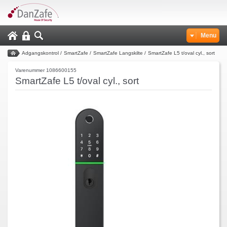
Menu
Adgangskontrol
/
SmartZafe
/
SmartZafe Langskilte
/
SmartZafe L5 t/oval cyl., sort
Varenummer 1086600155
SmartZafe L5 t/oval cyl., sort