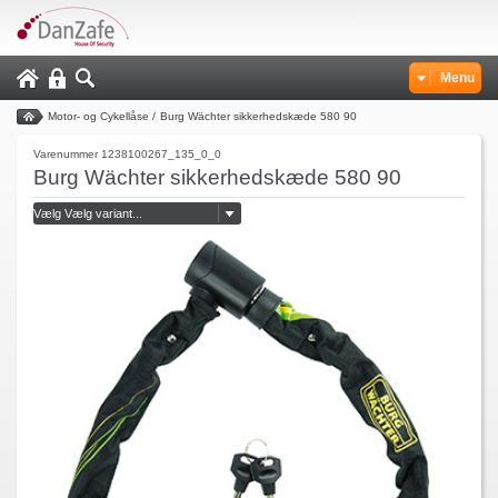
Menu
Motor- og Cykellåse
/
Burg Wächter sikkerhedskæde 580 90
Varenummer 1238100267_135_0_0
Burg Wächter sikkerhedskæde 580 90