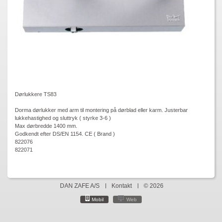
Dørlukkere TS83
Dorma dørlukker med arm til montering på dørblad eller karm. Justerbar
lukkehastighed og sluttryk ( styrke 3-6 )
Max dørbredde 1400 mm.
Godkendt efter DS/EN 1154. CE ( Brand )
822076
822071
DAN ZAFE A/S
Kontakt
© 2026
Mobil
Web