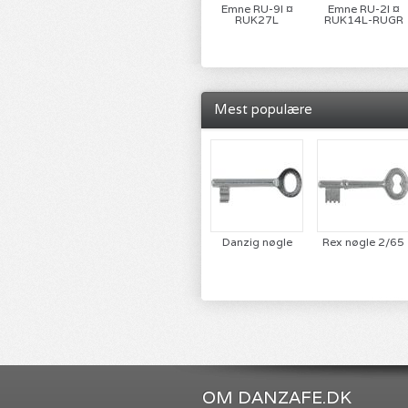
Emne RU-9I ¤
Emne RU-2I ¤
RUK27L
RUK14L-RUGR
Mest populære
Danzig nøgle
Rex nøgle 2/65
OM DANZAFE.DK