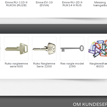
Emne RU-11D ¤
Emne EV-10
Emne RU-2D ¤
Messing
RUK36 (RU28)
(EVVA)
RUK14 ¤ RU5
hængelås
Ruko nøgleemne
Ruko Nøglemne
Rex nøgle model
Nøglevedh
serie 600
Serie 1200
2/90
8033
OM KUNDESER