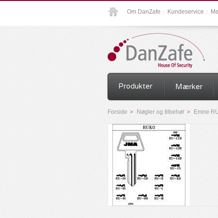
Om DanZafe
Kundeservice
Me
Produkter
Mærker
Forside
Nøgler og tilbehør
Emne RU