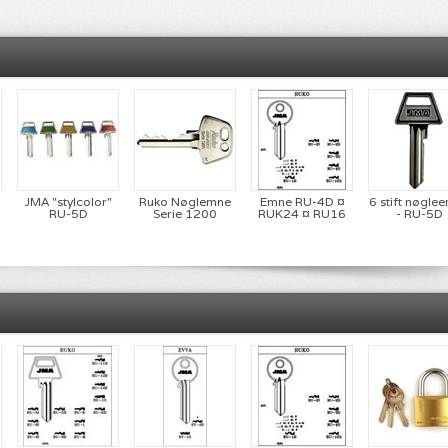
JMA "stylcolor"
Ruko Nøglemne
Emne RU-4D ¤
6 stift nøgle
RU-5D
Serie 1200
RUK24 ¤ RU16
- RU-5D