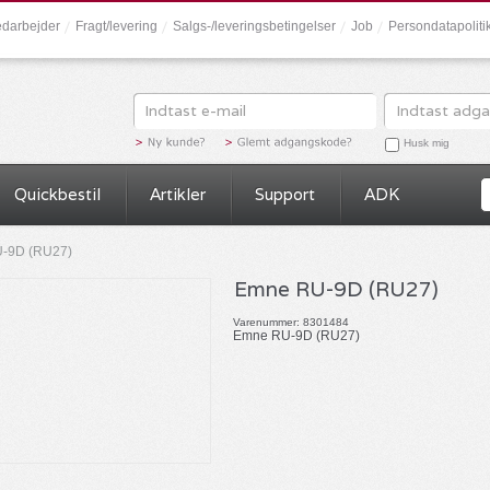
darbejder
Fragt/levering
Salgs-/leveringsbetingelser
Job
Persondatapolit
Husk mig
Quickbestil
Artikler
Support
ADK
-9D (RU27)
Emne RU-9D (RU27)
Varenummer:
8301484
Emne RU-9D (RU27)