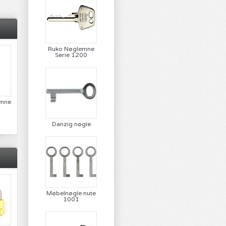
Ruko Nøglemne
Serie 1200
emne
Danzig nøgle
Møbelnøgle nute
1001