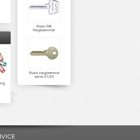
Ruko RB
Nøgleemner
Ruko nøgleemne
serie 2100
æng
VICE