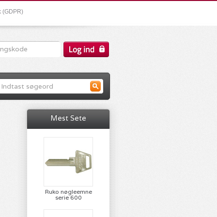
ik (GDPR)
Mest Sete
Ruko nøgleemne
serie 600