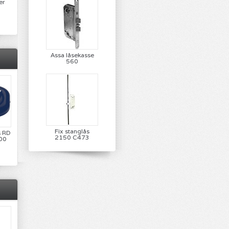
er
Assa låsekasse
560
Fix stanglås
s RD
2150 C473
00