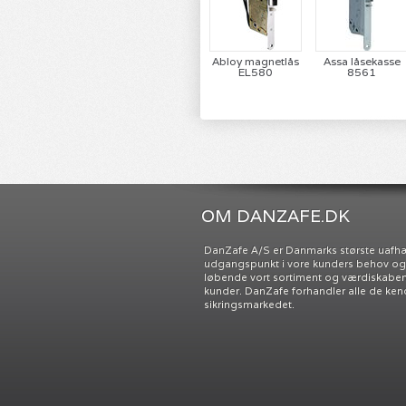
Abloy magnetlås
Assa låsekasse
EL580
8561
OM DANZAFE.DK
DanZafe A/S er Danmarks største uafh
udgangspunkt i vore kunders behov og ø
løbende vort sortiment og værdiskabend
kunder. DanZafe forhandler alle de ken
sikringsmarkedet.