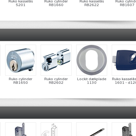
D
Ruko kasselås
Ruko cylinder
Ruko kasselås
Ruko cylind
5201
RB1660
RB2622
RB1607
Ruko cylinder
Ruko cylinder
Lockit dækplade
Ruko kasselå
RB1650
RB2602
1130
1601 - d12