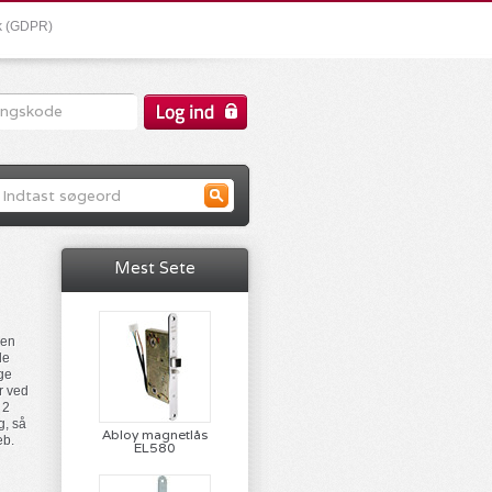
ik (GDPR)
Mest Sete
Den
de
ige
er ved
 2
g, så
Abloy magnetlås
eb.
EL580