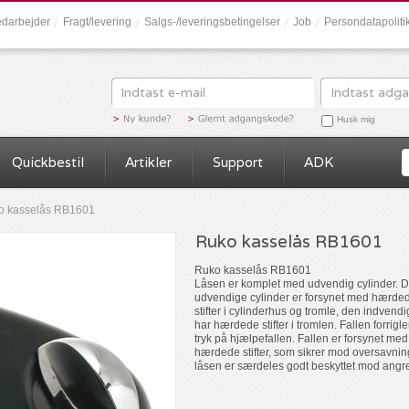
darbejder
Fragt/levering
Salgs-/leveringsbetingelser
Job
Persondatapolit
Husk mig
Quickbestil
Artikler
Support
ADK
o kasselås RB1601
Ruko kasselås RB1601
Ruko kasselås RB1601
Låsen er komplet med udvendig cylinder. 
udvendige cylinder er forsynet med hærde
stifter i cylinderhus og tromle, den indvend
har hærdede stifter i tromlen. Fallen forrigl
tryk på hjælpefallen. Fallen er forsynet med
hærdede stifter, som sikrer mod oversavnin
låsen er særdeles godt beskyttet mod angr