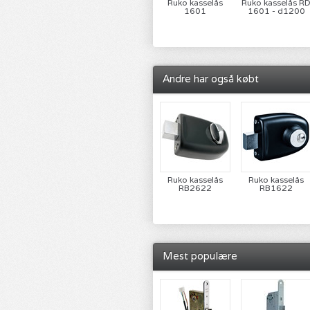
Ruko kasselås
Ruko kasselås R
1601
1601 - d1200
Andre har også købt
Ruko kasselås
Ruko kasselås
RB2622
RB1622
Mest populære