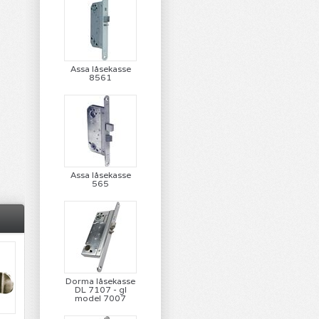
Assa låsekasse
8561
Assa låsekasse
565
Dorma låsekasse
DL 7107 - gl
model 7007