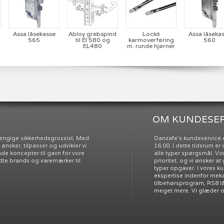
Assa låsekasse
Abloy grebspind
Lockit
Assa låseka
565
til El 580 og
karmoverføring
560
EL480
m. runde hjørner
OM KUNDESER
ængige sikkerhedsgrossist. Med
Danzafe’s kundeservice e
nsker, tilpasser og udvikler vi
16:00. I dette tidsrum e
e koncepter til gavn for vore
alle typer spørgsmål. Vo
dte brands og varemærker til
prioritet, og vi ønsker at
typer opgaver. I vores k
ekspertise indenfor meka
tilbehørsprogram, RS8 l
meget mere. Vi glæder os 