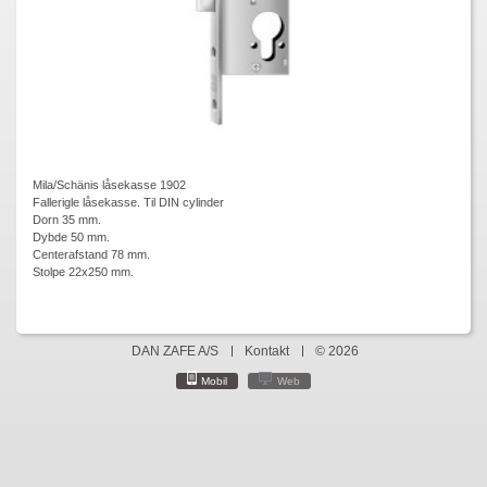
Mila/Schänis låsekasse 1902
Fallerigle låsekasse. Til DIN cylinder
Dorn 35 mm.
Dybde 50 mm.
Centerafstand 78 mm.
Stolpe 22x250 mm.
DAN ZAFE A/S
Kontakt
© 2026
Mobil
Web