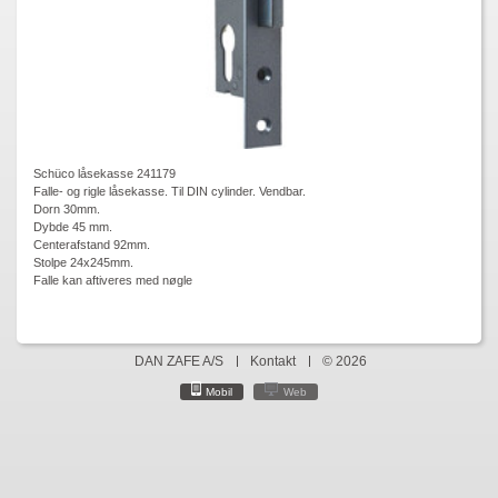
Schüco låsekasse 241179
Falle- og rigle låsekasse. Til DIN cylinder. Vendbar.
Dorn 30mm.
Dybde 45 mm.
Centerafstand 92mm.
Stolpe 24x245mm.
Falle kan aftiveres med nøgle
DAN ZAFE A/S
Kontakt
© 2026
Mobil
Web