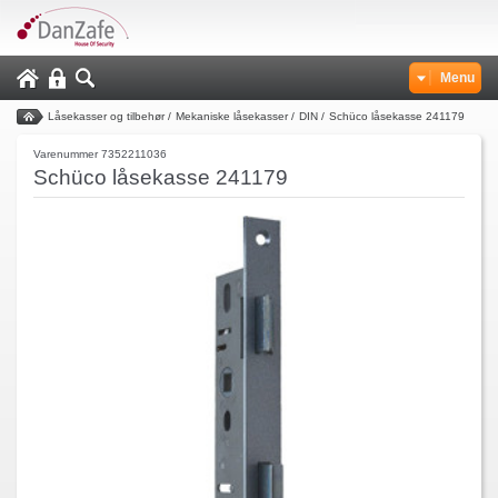
Menu
Låsekasser og tilbehør
/
Mekaniske låsekasser
/
DIN
/
Schüco låsekasse 241179
Varenummer 7352211036
Schüco låsekasse 241179