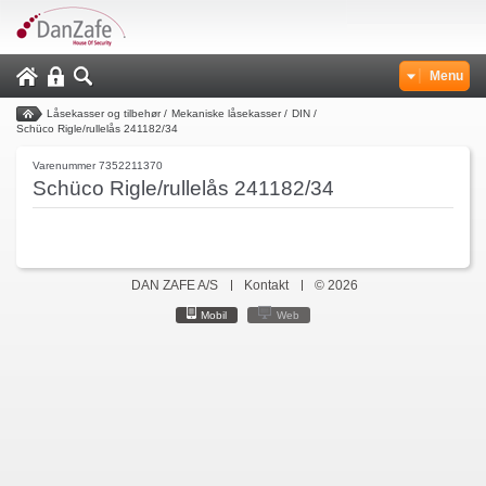
Menu
Låsekasser og tilbehør
/
Mekaniske låsekasser
/
DIN
/
Schüco Rigle/rullelås 241182/34
Varenummer 7352211370
Schüco Rigle/rullelås 241182/34
DAN ZAFE A/S
Kontakt
© 2026
Mobil
Web