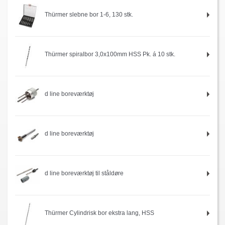
Thürmer slebne bor 1-6, 130 stk.
Thürmer spiralbor 3,0x100mm HSS Pk. á 10 stk.
d line boreværktøj
d line boreværktøj
d line boreværktøj til ståldøre
Thürmer Cylindrisk bor ekstra lang, HSS