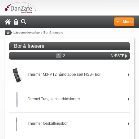
Menu
Låsesmedeværktøj
/
Bor & fræsere
Bor & fræsere
1
2
NÆSTE
Thürmer M3-M12 håndtappe sæt HSS+ bor
Dremel Tungsten karbidskærer
Thürmer forskallingsbor