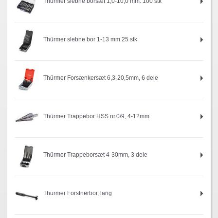
Thürmer slebne borsæt 1,0-10,0 mm. 100 stk
Thürmer slebne bor 1-13 mm 25 stk
Thürmer Forsænkersæt 6,3-20,5mm, 6 dele
Thürmer Trappebor HSS nr.0/9, 4-12mm
Thürmer Trappeborsæt 4-30mm, 3 dele
Thürmer Forstnerbor, lang