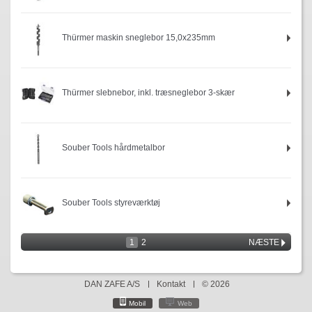
Thürmer maskin sneglebor 15,0x235mm
Thürmer slebnebor, inkl. træsneglebor 3-skær
Souber Tools hårdmetalbor
Souber Tools styreværktøj
1
2
NÆSTE
DAN ZAFE A/S
Kontakt
© 2026
Mobil
Web