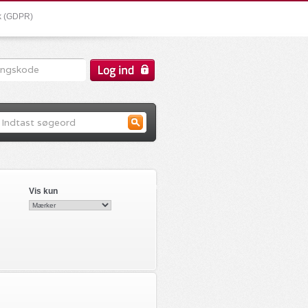
ik (GDPR)
Vis kun