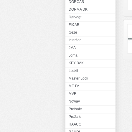
DORCAS
DORMA DK
Dørvogt
FIX AB
Geze
Interflon
JMA
Joma
KEY-BAK
Lockit
Master Lock
ME-FA
MVR
Noway
Profsafe
ProZafe
RAACO