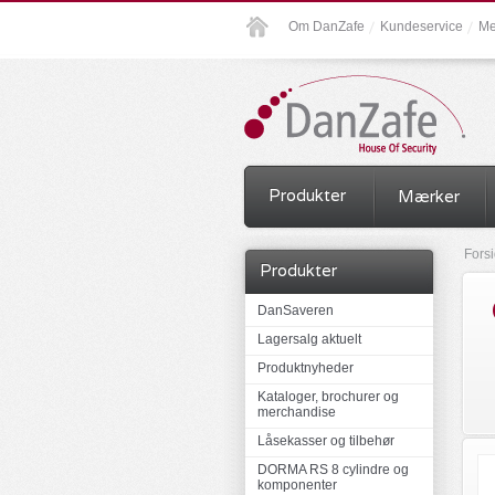
Om DanZafe
Kundeservice
Me
Produkter
Mærker
Fors
Produkter
DanSaveren
Lagersalg aktuelt
Produktnyheder
Kataloger, brochurer og
merchandise
Låsekasser og tilbehør
DORMA RS 8 cylindre og
komponenter