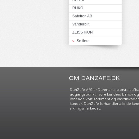
RANDI
RUKO
Safetron AB
Vanderbilt
ZEISS IKON
Se flere
OM DANZAFE.DK
DanZafe A/S er Danmarks største uafh
udgangspunkt i vore kunders behov og ø
løbende vort sortiment og værdiskabend
kunder. DanZafe forhandler alle de ken
sikringsmarkedet.