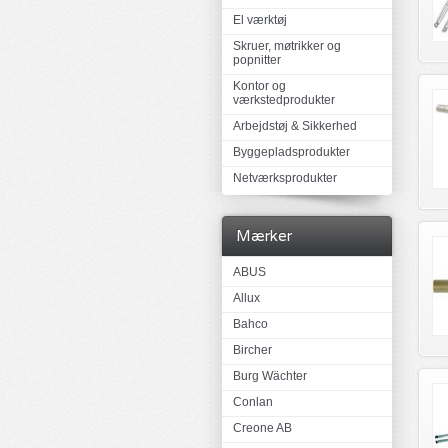
El værktøj
Skruer, møtrikker og
popnitter
Kontor og
værkstedprodukter
Arbejdstøj & Sikkerhed
Byggepladsprodukter
Netværksprodukter
Mærker
ABUS
Allux
Bahco
Bircher
Burg Wächter
Conlan
Creone AB