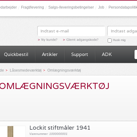
darbejder
Fragt/levering
Salgs-/leveringsbetingelser
Job
Persondatapolit
Husk mig
Quickbestil
Artikler
Support
ADK
ide
Låsesmedeværktøj
Omlægningsværktøj
OMLÆGNINGSVÆRKTØJ
Lockit stiftmåler 1941
Varenummer: 1000000001