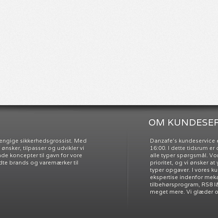
OM KUNDESER
ængige sikkerhedsgrossist. Med
Danzafe’s kundeservice e
nsker, tilpasser og udvikler vi
16:00. I dette tidsrum e
e koncepter til gavn for vore
alle typer spørgsmål. Vo
dte brands og varemærker til
prioritet, og vi ønsker at
typer opgaver. I vores k
ekspertise indenfor meka
tilbehørsprogram, RS8 l
meget mere. Vi glæder os 